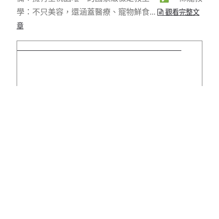
學：不只美容，還涵蓋醫療、寵物鮮食...
觀看完整文
章
114 年中華民國國慶大會《啟英舞動 春暉永續》
114 年中華民國國慶大會《啟英舞動 春暉永
續》
114 年中華民國國慶大會《啟英舞動 春暉永續》 青春
啟英，舞動國慶！ 啟英高中與桃園市政府教育局春暉
志工團隊， 在 114 年中華民國國慶大會 的舞台上，
以壓軸節...
觀看完整文章
啟英高中X聯合報專訪