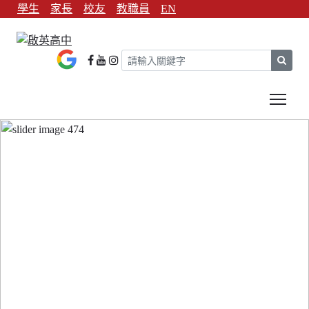
學生
家長
校友
教職員
EN
sear
Tog