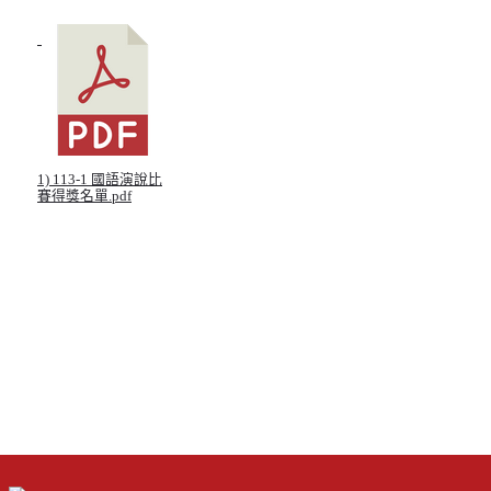
北台灣私校第一
啟英高中-汽車科榮耀桃園
啟英高中-時尚科桃園第一
1) 113-1 國語演說比
賽得獎名單.pdf