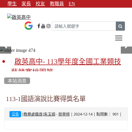
學生
家長
校友
教職員
EN
sear
Tog
啟英高中- 113學年度全國工業類技
藝競賽桃園第一
本站消息
啟英高中-113學年全國學生家事類技
藝競賽榮獲1支金手獎3支優勝
113-1國語演說比賽得獎名單
亞洲金牌在啟英！-機器人競賽亞洲
-
| 2024-12-14 | 點閱數： 901 |
[教務處職員]朱玉娟
榮譽榜
公告
第一
餐飲管理科桃園第一、資料處理科