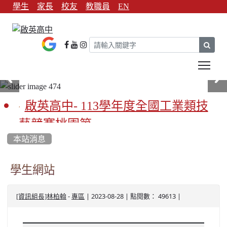
學生
家長
校友
教職員
EN
sear
Tog
啟英高中- 113學年度全國工業類技
藝競賽桃園第一
本站消息
啟英高中-113學年全國學生家事類技
藝競賽榮獲1支金手獎3支優勝
學生網站
亞洲金牌在啟英！-機器人競賽亞洲
-
| 2023-08-28 | 點閱數： 49613 |
[資訊組長]林柏翰
專區
第一
餐飲管理科桃園第一、資料處理科