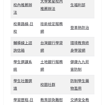
大學繁星校內
校內推薦辦
生福利部
推薦辦法
法
校車路線-日
技能檢定服務
登革熱防治
校
網
輔導線上諮
台灣銀行學貸
環境教育終
詢信箱
網
身學習網
學生選課系
土地銀行服務
健康九九菸
統
網
害防制
學生社團選
防制學生藥
校園社群
填
物濫用
學習歷程-日
教育部急難慰
交通安全教