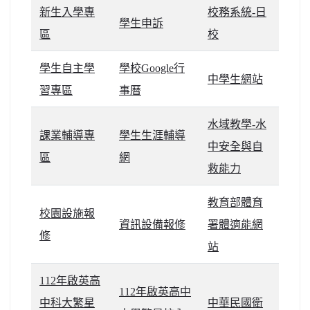
新生入學專
校務系統-日
北台灣私校第一
學生申訴
區
校
啟英高中-汽車科榮耀桃園
學生自主學
學校Google行
啟英高中-時尚科桃園第一
中學生網站
習專區
事曆
水域教學-水
課業輔導專
學生生涯輔導
中安全與自
區
網
救能力
教育部體育
校園設施報
資訊設備報修
署體適能網
修
站
112年啟英高
112年啟英高中
中科大繁星
中華民國衛