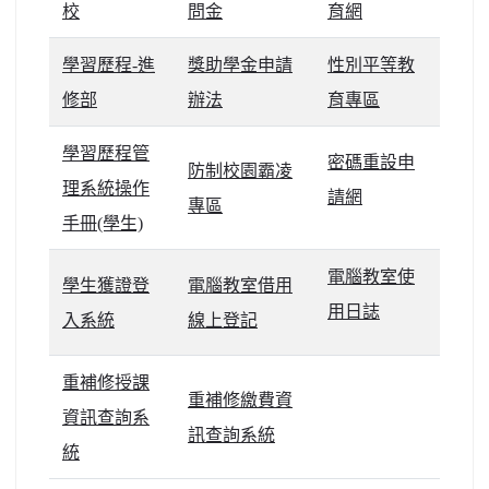
校
問金
育網
學習歷程-進
獎助學金申請
性別平等教
修部
辦法
育專區
學習歷程管
密碼重設申
防制校園霸凌
理系統操作
請網
專區
手冊(學生)
電腦教室使
學生獲證登
電腦教室借用
用日誌
入系統
線上登記
重補修授課
重補修繳費資
資訊查詢系
link
訊查詢系統
統
to