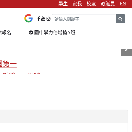
學生
家長
校友
教職員
EN
sear
索報名
國中學力倍增搶A班
園第一
金手獎3支優勝
校第一