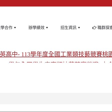
教學合作
辦學績效
招生資訊
職群探
英高中- 113學年度全國工業類技藝競賽桃
-113學年全國學生家事類技藝競賽榮獲1支
亞洲金牌在啟英！-機器人競賽亞洲第一
飲管理科桃園第一、資料處理科北台灣私
啟英高中-汽車科榮耀桃園
啟英高中-時尚科桃園第一