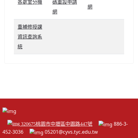
各處室分機
碼重設申請
網
網
重補修授課
資訊查詢系
統
886-3-
320675桃園市中壢區中園路447號
452-3036
05201@cyvs.tyc.edu.tw