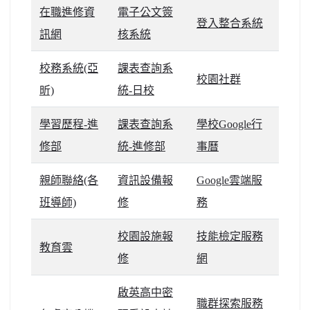
在職進修資
電子公文簽
北台灣私校第一
登入整合系統
訊網
核系統
啟英高中-汽車科榮耀桃園
校務系統(亞
課表查詢系
啟英高中-時尚科桃園第一
校園社群
昕)
統-日校
學習歷程-進
課表查詢系
學校Google行
修部
統-進修部
事曆
親師聯絡(各
資訊設備報
Google雲端服
班導師)
修
務
校園設施報
技能檢定服務
教育雲
修
網
啟英高中密
職群探索服務