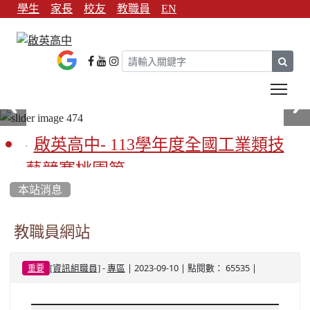
學生
家長
校友
教職員
EN
sear
Tog
啟英高中- 113學年度全國工業類技
藝競賽桃園第一
本站消息
啟英高中-113學年全國學生家事類技
藝競賽榮獲1支金手獎3支優勝
教職員網站
亞洲金牌在啟英！-機器人競賽亞洲
-
| 2023-09-10 | 點閱數： 65535 |
​[資訊組職員]
專區
重要
第一
餐飲管理科桃園第一、資料處理科