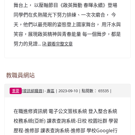
舞台上， 以壓軸節目《啟英舞動 春暉永續》登場
同學們在炙熱陽光下努力排練、一次次磨合， 今
天，他們以最亮眼的姿態登上國家舞台， 用汗水與
笑容，展現啟英精神與青春能量 每一個舞步，都是
努力的見證...
觀看完整文章
教職員網站
-
| 2023-09-10 | 點閱數： 65535 |
​[資訊組職員]
專區
重要
在職進修資訊網 電子公文簽核系統 登入整合系統
校務系統(亞昕) 課表查詢系統-日校 校園社群 學習
歷程-進修部 課表查詢系統-進修部 學校Google行