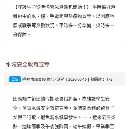
【守護生命從準備緊急避難包開始！】 平時備好避
難包中的水、糧、手電筒與醫療物資等，以因應地
震或戰爭等突發狀況。平時多一分準備，災時多一
分保障。
水域安全教育宣導
-
| 2026-06-16 | 點閱數： 173 |
[學務處職員]吳依恬
活動
公告
因應端午節連續假期及暑假將至，為維護學生安
全，落實水域安全教育宣導，並請家長務必留意子
女假日行蹤，避免溺水憾事發生。 一、近來氣候炎
熱、適逢雨季及午後強降雨，端午連假、畢業季至