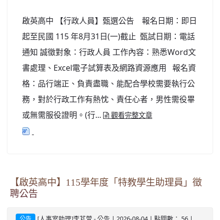
北台灣私校第一
啟英高中 【行政人員】甄選公告 報名日期：即日
啟英高中-汽車科榮耀桃園
起至民國 115 年8月31日(一)截止 甄試日期：電話
通知 誠徵對象：行政人員 工作內容：熟悉Word文
啟英高中-時尚科桃園第一
書處理、Excel電子試算表及網路資源應用 報名資
格：品行端正、負責盡職、能配合學校需要執行公
務，對於行政工作有熱忱、責任心者，男性需役畢
或無需服役證明。(行...
觀看完整文章
【啟英高中】115學年度「特教學生助理員」徵
聘公告
-
| 2026-08-04 | 點閱數： 56 |
[人事室助理]李芃萱
公告
公告