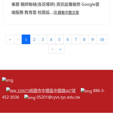
事曆 親師聯絡(各班導師) 資訊設備報修 Google雲
端服務 教育雲 校園設...
觀看完整文章
(current)
«
‹
1
2
3
4
5
6
7
8
9
10
›
»
886-3-
320675桃園市中壢區中園路447號
452-3036
05201@cyvs.tyc.edu.tw