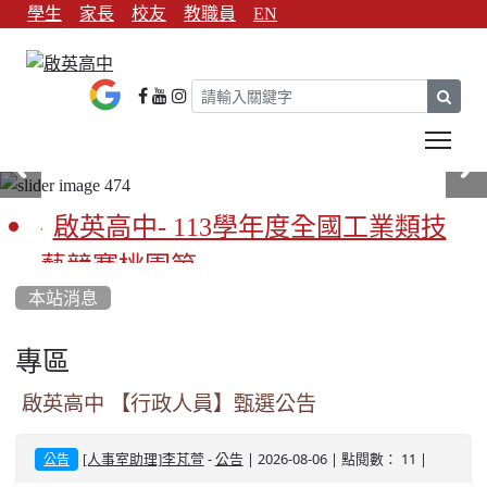
學生
家長
校友
教職員
EN
sear
Tog
啟英高中- 113學年度全國工業類技
藝競賽桃園第一
本站消息
啟英高中-113學年全國學生家事類技
藝競賽榮獲1支金手獎3支優勝
專區
亞洲金牌在啟英！-機器人競賽亞洲
啟英高中 【行政人員】甄選公告
第一
-
| 2026-08-06 | 點閱數： 11 |
[人事室助理]李芃萱
公告
公告
餐飲管理科桃園第一、資料處理科