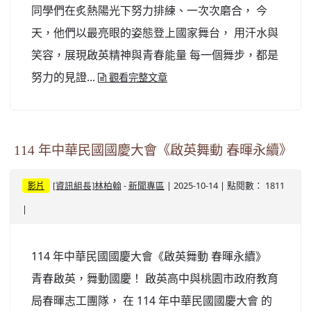
同學們在炙熱陽光下努力排練、一次次磨合， 今
天，他們以最亮眼的姿態登上國家舞台， 用汗水與
笑容，展現啟英精神與青春能量 每一個舞步，都是
努力的見證...
觀看完整文章
114 年中華民國國慶大會《啟英舞動 春暉永續》
-
| 2025-10-14 | 點閱數： 1811
[資訊組長]林柏翰
新聞專區
影片
|
114 年中華民國國慶大會《啟英舞動 春暉永續》
青春啟英，舞動國慶！ 啟英高中與桃園市政府教育
局春暉志工團隊， 在 114 年中華民國國慶大會 的