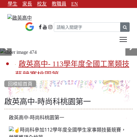
學生
家長
校友
教職員
EN
sear
Tog
啟英高中- 113學年度全國工業類技
藝競賽桃園第一
回模組首頁
啟英高中-113學年全國學生家事類
技藝競賽榮獲1支金手獎3支優勝
啟英高中-時尚科桃園第一
亞洲金牌在啟英！-機器人競賽亞洲
啟英高中-時尚科桃園第一
第一
時尚科參加112學年度全國學生家事類技藝競賽，
餐飲管理科桃園第一、資料處理科