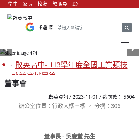
學生
家長
校友
教職員
EN
sear
Tog
啟英高中- 113學年度全國工業類技
藝競賽桃園第一
董事會
啟英高中-113學年全國學生家事類技
/ 2023-11-01 / 點閱數： 5604
啟英資訊
藝競賽榮獲1支金手獎3支優勝
辦公室位置：行政大樓三樓 ， 分機：306
亞洲金牌在啟英！-機器人競賽亞洲
第一
董事長 - 吳慶堂 先生
餐飲管理科桃園第一、資料處理科