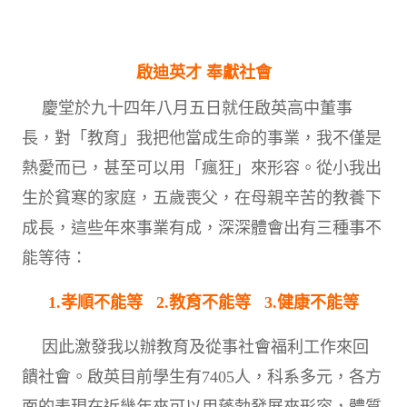
北台灣私校第一
啟英高中-汽車科榮耀桃園
啟迪英才 奉獻社會
啟英高中-時尚科桃園第一
慶堂於九十四年八月五日就任啟英高中董事
長，對「教育」我把他當成生命的事業，我不僅是
熱愛而已，甚至可以用「瘋狂」來形容。從小我出
生於貧寒的家庭，五歲喪父，在母親辛苦的教養下
成長，這些年來事業有成，深深體會出有三種事不
能等待：
1.
孝順不能等 2.教育不能等 3.健康不能等
因此激發我以辦教育及從事社會福利工作來回
饋社會。啟英目前學生有7405人，科系多元，各方
面的表現在近幾年來可以用蓬勃發展來形容，體質