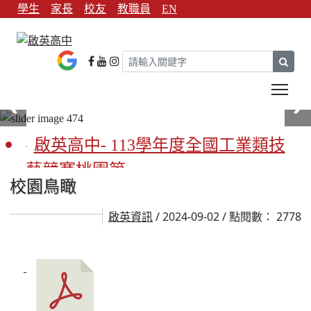
學生
家長
校友
教職員
EN
sear
Tog
啟英高中- 113學年度全國工業類技
藝競賽桃園第一
校園鳥瞰
啟英高中-113學年全國學生家事類技
/ 2024-09-02 / 點閱數： 2778
啟英資訊
藝競賽榮獲1支金手獎3支優勝
亞洲金牌在啟英！-機器人競賽亞洲
第一
餐飲管理科桃園第一、資料處理科