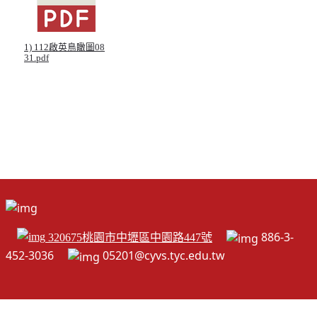
北台灣私校第一
1) 112啟英鳥瞰圖08
啟英高中-汽車科榮耀桃園
31.pdf
啟英高中-時尚科桃園第一
886-3-
320675桃園市中壢區中園路447號
452-3036
05201@cyvs.tyc.edu.tw