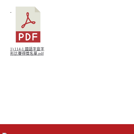
北台灣私校第一
啟英高中-汽車科榮耀桃園
啟英高中-時尚科桃園第一
1) 114-1 國語字音字
形比賽得獎名單.pdf