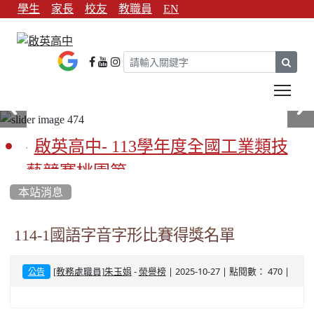
學生
家長
校友
教職員
EN
sear
Tog
啟英高中- 113學年度全國工業類技
藝競賽桃園第一
本站消息
啟英高中-113學年全國學生家事類技
藝競賽榮獲1支金手獎3支優勝
114-1國語字音字形比賽得獎名單
亞洲金牌在啟英！-機器人競賽亞洲
-
| 2025-10-27 | 點閱數： 470 |
[教務處職員]朱玉娟
榮譽榜
公告
第一
餐飲管理科桃園第一、資料處理科