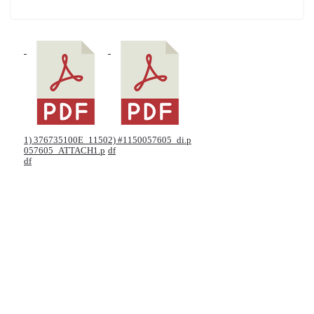
1) 376735100E_1150
2) #1150057605_di.p
057605_ATTACH1.p
df
df