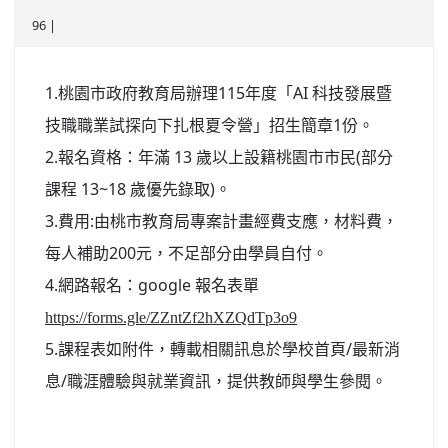
96 |
北台灣私校第一
啟英高中-汽車科榮耀桃園
1.桃園市政府教育局辦理115年度「AI 科技發展暨
啟英高中-時尚科桃園第一
技職職業試探向下扎根夏令營」招生簡章1份。
2.報名資格：年滿 13 歲以上設籍桃園市市民(部分
課程 13~18 歲優先錄取)。
3.費用:由桃市教育局專案計畫經費支應，材料費，
每人補助200元，不足部分由學員自付。
4.網路報名：google 報名表單
https://forms.gle/ZZntZf2hXZQdTp3o9
5.課程表如附件，轉載相關訊息於學校首頁/最新消
息/職涯體驗與就業資訊，提供教師與學生參閱。