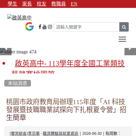
學生
家長
校友
教職員
EN
sear
Tog
啟英高中- 113學年度全國工業類技
藝競賽桃園第一
本站消息
啟英高中-113學年全國學生家事類技
藝競賽榮獲1支金手獎3支優勝
桃園市政府教育局辦理115年度「AI 科技
發展暨技職職業試探向下扎根夏令營」招
亞洲金牌在啟英！-機器人競賽亞洲
生簡章
第一
-
| 2026-06-30 | 點閱數：
餐飲管理科桃園第一、資料處理科
[實習組長]李宗華
職涯體驗與就業資訊