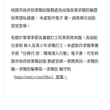
北台灣私校第一
桃園市政府就業職訓服務處為加強宣導求職防騙暨
啟英高中-汽車科榮耀桃園
就業隱私維護， 本處製作電子 書，請貴單位協助
發放宣導。
啟英高中-時尚科桃園第一
有鑑於畢業季節及暑期打工旺季即將來臨，為協助
社會新 鮮人及青少年求職打工，本處製作求職準備
手冊「任務代 號：職場潛入行動」電子書，可至桃
園市政府就業職訓服 務處官網－業務資訊－求職防
騙－求職防騙專區－求職防 騙守則
（
https://reurl.cc/nm2Mav）查看。