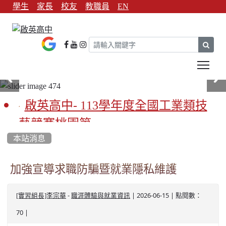
學生
家長
校友
教職員
EN
sear
Tog
啟英高中- 113學年度全國工業類技
藝競賽桃園第一
本站消息
啟英高中-113學年全國學生家事類技
藝競賽榮獲1支金手獎3支優勝
加強宣導求職防騙暨就業隱私維護
亞洲金牌在啟英！-機器人競賽亞洲
-
| 2026-06-15 | 點閱數：
[實習組長]李宗華
職涯體驗與就業資訊
第一
70 |
餐飲管理科桃園第一、資料處理科