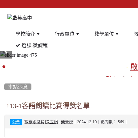
學校簡介
行政單位
教學單位
選課-微課程
:::
啟
啟英高中
本站消息
餐
113-1客語朗讀比賽得獎名單
-
| 2024-12-10 | 點閱數： 569 |
[教務處職員]朱玉娟
榮譽榜
公告