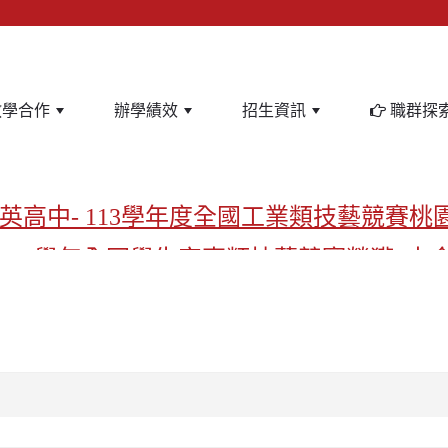
教學合作
辦學績效
招生資訊
職群探
英高中- 113學年度全國工業類技藝競賽桃
-113學年全國學生家事類技藝競賽榮獲1支
亞洲金牌在啟英！-機器人競賽亞洲第一
飲管理科桃園第一、資料處理科北台灣私
啟英高中-汽車科榮耀桃園
啟英高中-時尚科桃園第一