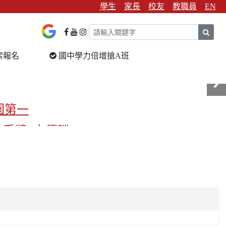
學生
家長
校友
教職員
EN
sear
索報名
國中學力倍增搶A班
園第一
金手獎3支優勝
校第一