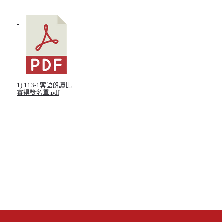
1) 113-1客語朗讀比
賽得獎名單.pdf