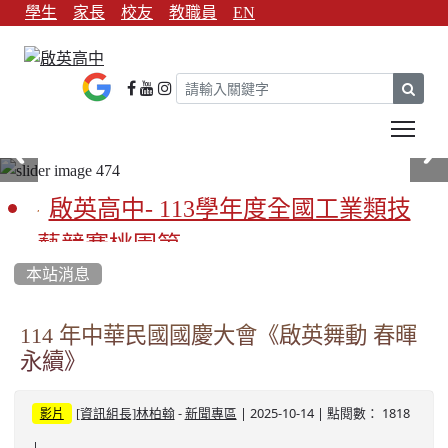
學生
家長
校友
教職員
EN
sear
Tog
啟英高中- 113學年度全國工業類技
藝競賽桃園第一
本站消息
啟英高中-113學年全國學生家事類技
藝競賽榮獲1支金手獎3支優勝
114 年中華民國國慶大會《啟英舞動 春暉
永續》
亞洲金牌在啟英！-機器人競賽亞洲
第一
-
| 2025-10-14 | 點閱數： 1818
[資訊組長]林柏翰
新聞專區
影片
餐飲管理科桃園第一、資料處理科
|