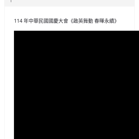
北台灣私校第一
114 年中華民國國慶大會《啟英舞動 春暉永續》
啟英高中-汽車科榮耀桃園
啟英高中-時尚科桃園第一