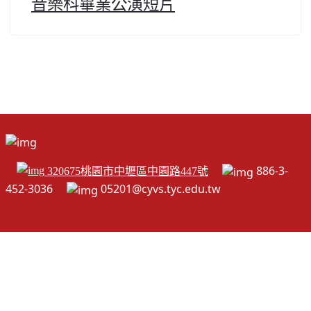
音樂科畢業公演短片
北台灣私校第一
啟英高中-汽車科榮耀桃園
啟英高中-時尚科桃園第一
886-3-
320675桃園市中壢區中園路447號
452-3036
05201@cyvs.tyc.edu.tw