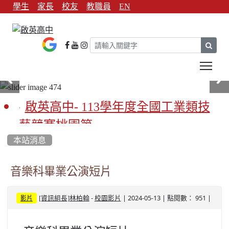
學生
家長
校友
教職員
EN
sear
Tog
啟英高中- 113學年度全國工業類技
藝競賽桃園第一
本站消息
啟英高中-113學年全國學生家事類技
藝競賽榮獲1支金手獎3支優勝
音樂科畢業公演短片
亞洲金牌在啟英！-機器人競賽亞洲
-
| 2024-05-13 | 點閱數： 951 |
[資訊組長]林柏翰
校園影片
影片
第一
餐飲管理科桃園第一、資料處理科