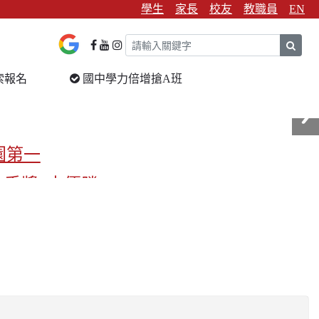
學生
家長
校友
教職員
EN
sear
索報名
國中學力倍增搶A班
園第一
金手獎3支優勝
校第一