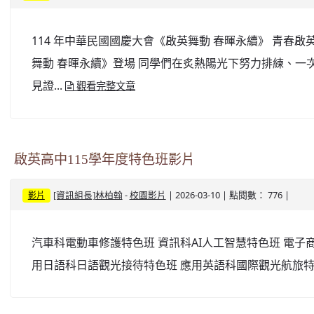
114 年中華民國國慶大會《啟英舞動 春暉永續》 青春啟
舞動 春暉永續》登場 同學們在炙熱陽光下努力排練、一
見證...
觀看完整文章
啟英高中115學年度特色班影片
-
| 2026-03-10 | 點閱數： 776 |
[資訊組長]林柏翰
校園影片
影片
汽車科電動車修護特色班 資訊科AI人工智慧特色班 電
用日語科日語觀光接待特色班 應用英語科國際觀光航旅特