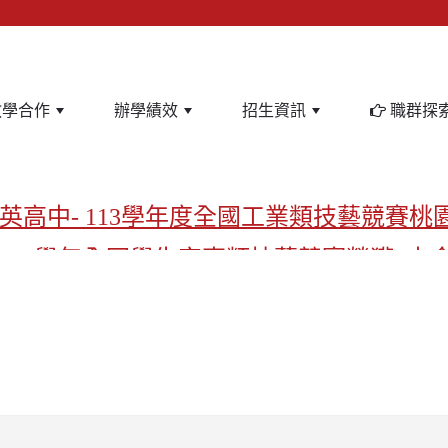
教學合作
辦學績效
招生資訊
職群探
英高中- 113學年度全國工業類技藝競賽桃
-113學年全國學生家事類技藝競賽榮獲1支
亞洲金牌在啟英！-機器人競賽亞洲第一
飲管理科桃園第一、資料處理科北台灣私
啟英高中-汽車科榮耀桃園
啟英高中-時尚科桃園第一