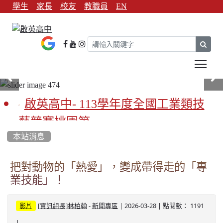
學生
家長
校友
教職員
EN
sear
Tog
啟英高中- 113學年度全國工業類技
藝競賽桃園第一
本站消息
啟英高中-113學年全國學生家事類技
藝競賽榮獲1支金手獎3支優勝
把對動物的「熱愛」，變成帶得走的「專
業技能」！
亞洲金牌在啟英！-機器人競賽亞洲
第一
-
| 2026-03-28 | 點閱數： 1191
[資訊組長]林柏翰
新聞專區
影片
餐飲管理科桃園第一、資料處理科
|