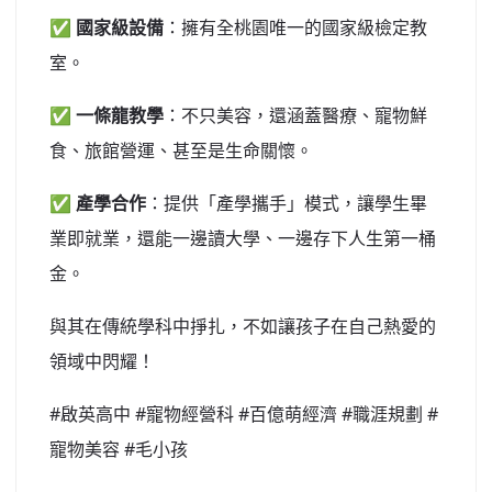
✅
國家級設備
：擁有全桃園唯一的國家級檢定教
室。
✅
一條龍教學
：不只美容，還涵蓋醫療、寵物鮮
食、旅館營運、甚至是生命關懷。
✅
產學合作
：提供「產學攜手」模式，讓學生畢
業即就業，還能一邊讀大學、一邊存下人生第一桶
金。
與其在傳統學科中掙扎，不如讓孩子在自己熱愛的
領域中閃耀！
#啟英高中 #寵物經營科 #百億萌經濟 #職涯規劃 #
寵物美容 #毛小孩