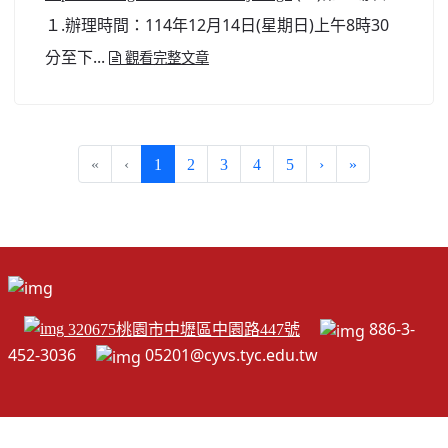
１.辦理時間：114年12月14日(星期日)上午8時30
分至下...
觀看完整文章
(current)
«
‹
1
2
3
4
5
›
»
886-3-
320675桃園市中壢區中園路447號
452-3036
05201@cyvs.tyc.edu.tw