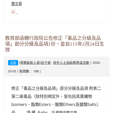
整文章
教育部函轉行政院公告修正「毒品之分級及品
項」部分分級及品項1份，並自115年2月24日生
效
-
| 2026-
[學務創新人員]呂子睿
校外人士協助教學或活動
公告
03-05 | 點閱數： 188 |
修正「毒品之分級及品項」部分分級及品項 附表二
第二級毒品（除特別規定外，皆包括其異構物
Isomers、酯類Esters、醚類Ethers及鹽類Salts）
品 項 備 &nbs...
觀看完整文章