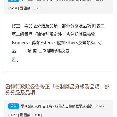
北台灣私校第一
05-19 | 點閱數： 87 |
啟英高中-汽車科榮耀桃園
修正「毒品之分級及品項」部分分級及品項 附表二
啟英高中-時尚科桃園第一
第二級毒品（除特別規定外，皆包括其異構物
Isomers、酯類Esters、醚類Ethers及鹽類Salts）
品 項 備 ...
觀看完整文章
函轉行政院公告修正「管制藥品分級及品項」部
分分級及品項
-
| 2026-
[學務創新人員]呂子睿
校外人士協助教學或活動
公告
03-27 | 點閱數： 150 |