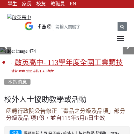
學生
家長
校友
教職員
EN
sear
Tog
啟英高中- 113學年度全國工業類技
藝競賽桃園第一
本站消息
啟英高中-113學年全國學生家事類技
藝競賽榮獲1支金手獎3支優勝
校外人士協助教學或活動
亞洲金牌在啟英！-機器人競賽亞洲
函轉行政院公告修正「毒品之分級及品項」部分
分級及品 項1份，並自115年5月8日生效
第一
餐飲管理科桃園第一、資料處理科
-
| 2026-
[學務創新人員]呂子睿
校外人士協助教學或活動
公告