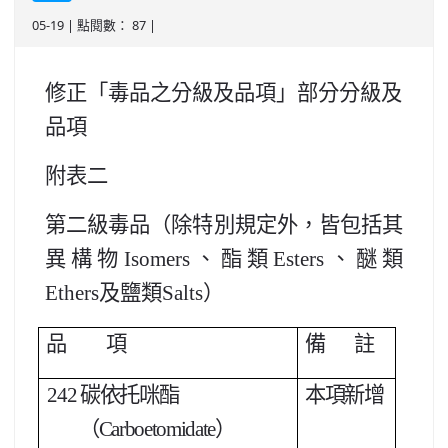
05-19 | 點閱數： 87 |
北台灣私校第一
啟英高中-汽車科榮耀桃園
修正「毒品之分級及品項」部分分級及
啟英高中-時尚科桃園第一
品項
附表二
第二級毒品（除特別規定外，皆包括其
異構物Isomers、酯類Esters、醚類
Ethers及鹽類Salts）
品 項
備 註
242
碳依托咪酯
本項新增
（Carboetomidate）