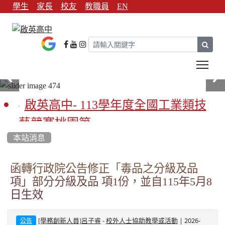
學生
家長
校友
教職員
EN
sear
Tog
啟英高中- 113學年度全國工業類技
藝競賽桃園第一
本站消息
啟英高中-113學年全國學生家事類技
藝競賽榮獲1支金手獎3支優勝
函轉行政院公告修正「毒品之分級及品
項」部分分級及品 項1份，並自115年5月8
亞洲金牌在啟英！-機器人競賽亞洲
日生效
第一
-
| 2026-
餐飲管理科桃園第一、資料處理科
[學務創新人員]呂子睿
校外人士協助教學或活動
公告