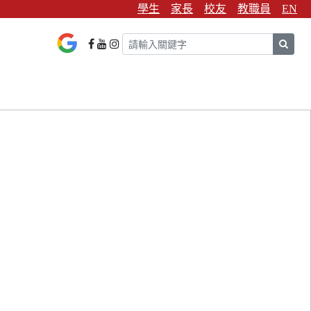
學生
家長
校友
教職員
EN
sear