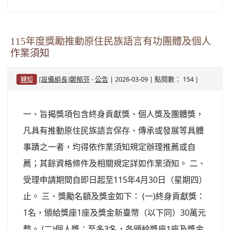
115年度獎勵推動原住民族語言有功團體及個人
作業須知
-
| 2026-03-09 | 點閱數： 154 |
[設備組長]鄭郁芬
公告
轉知
一、旨揭獎項包含終身貢獻獎、個人獎及團體獎，
凡具有推動原住民族語言保存、傳承或發展等具體
事蹟之一者，均得依作業須知規定辦理推薦或自
薦；其餘資格條件及相關規定詳如作業須知。 二、
受理申請期間自即日起至115年4月30日（星期四）
止。 三、獎勵名額及獎金如下： (一)終身貢獻獎：
1名，頒給獎座1座及獎金新臺幣（以下同）30萬元
整。 (二)個人獎：至多3名，各頒給獎座1座及獎金