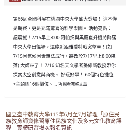
北台灣私校第一
第66屆全國科展在桃園中央大學盛大登場！ 這不僅
啟英高中-汽車科榮耀桃園
是競賽，更是充滿驚喜的科學樂園。 活動亮點：
啟英高中-時尚科桃園第一
超震撼！7/15早上8:00 阿帕契與黑鷹直升機將降落
中央大學田徑場，還能近距離看特戰突擊車！(如
7/15因氣候因素無法成行，將改於7/17早上8:00降
落) 大師來了！ 7/16 知名天文學者孫維新教授帶你
探索太空創意與商機。 好玩好學！ 60個特色攤位
+主題區16個攤位、...
觀看完整文章
國立臺中教育大學115年6月至7月辦理「原住民
族教育師資修習原住民族文化及多元文化教育課
程」實體研習場次報名資訊