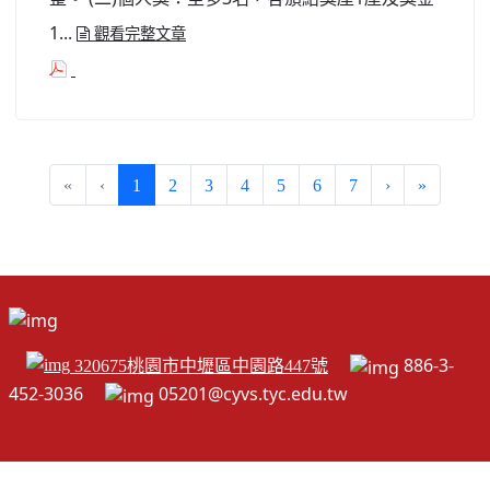
1...
觀看完整文章
(current)
«
‹
1
2
3
4
5
6
7
›
»
886-3-
320675桃園市中壢區中園路447號
452-3036
05201@cyvs.tyc.edu.tw