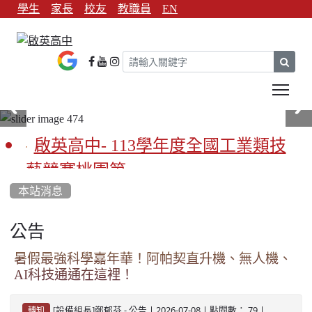
學生
家長
校友
教職員
EN
sear
Tog
啟英高中- 113學年度全國工業類技
藝競賽桃園第一
本站消息
啟英高中-113學年全國學生家事類技
藝競賽榮獲1支金手獎3支優勝
公告
亞洲金牌在啟英！-機器人競賽亞洲
暑假最強科學嘉年華！阿帕契直升機、無人機、
AI科技通通在這裡！
第一
餐飲管理科桃園第一、資料處理科
-
| 2026-07-08 | 點閱數： 79 |
[設備組長]鄭郁芬
公告
轉知