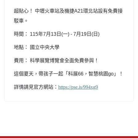
超貼心！
中壢火車站及機捷
A21
環北站設有免費接
駁車。
時間：
115
年
7
月
13
日
(
一
) - 7
月
19
日
(
日
)
地點：
國立中央大學
費用：
科學展覽博覽會全面免費參與！
這個夏天，帶孩子一起「科展
66
，智慧桃園
go
」！
詳情請見官方網站：
https://pse.is/994xg9