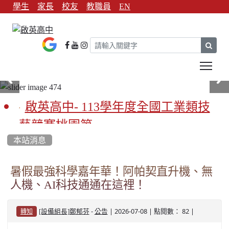
學生
家長
校友
教職員
EN
sear
Tog
啟英高中- 113學年度全國工業類技
藝競賽桃園第一
本站消息
啟英高中-113學年全國學生家事類技
藝競賽榮獲1支金手獎3支優勝
暑假最強科學嘉年華！阿帕契直升機、無
人機、AI科技通通在這裡！
亞洲金牌在啟英！-機器人競賽亞洲
第一
-
| 2026-07-08 | 點閱數： 82 |
[設備組長]鄭郁芬
公告
轉知
餐飲管理科桃園第一、資料處理科