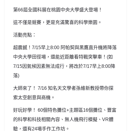
北台灣私校第一
第
66
屆全國科展在桃園中央大學盛大登場！
啟英高中-汽車科榮耀桃園
這不僅是競賽，更是充滿驚喜的科學樂園。
啟英高中-時尚科桃園第一
活動亮點：
超震撼！
7/15
早上
8:00
阿帕契與黑鷹直升機將降落
中央大學田徑場，還能近距離看特戰突擊車！
(
如
7/15
因氣候因素無法成行，將改於
7/17
早上
8:00
降
落
)
大師來了！
7/16
知名天文學者孫維新教授帶你探
索太空創意與商機。
好玩好學！
60
個特色攤位
+
主題區
16
個攤位、豐富
的科學和科技相關內容、無人機飛行模擬、
VR
體
驗，還有
24
場手作工作坊。