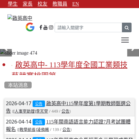
學生
家長
校友
教職員
EN
sear
Tog
啟英高中- 113學年度全國工業類技
藝競賽桃園第一
本站消息
啟英高中-113學年全國學生家事類技
藝競賽榮獲1支金手獎3支優勝
文章列表
2026-04-17
啟英高中115學年度第1學期教師甄選公
公告
告
(
/ 449 /
)
[人事室助理]李芃萱
公告
亞洲金牌在啟英！-機器人競賽亞洲
2026-04-14
115年閩南語語言能力認證7月考試團體
公告
第一
報名
(
/ 139 /
)
[教學組長]凌侑晞
公告
餐飲管理科桃園第一、資料處理科