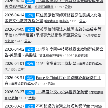
2026-04-14
115年啟英高中金馬報喜多元學習成果發
公告
北台灣私校第一
表摸彩得獎名單
(
/ 159 /
)
[資源班輔導員]
公告
2026-04-14
原住民族教育師資修習原住民族文化及
公告
啟英高中-汽車科榮耀桃園
多元文化教育課程計畫
(
/ 111 /
)
[設備組長]鄭郁芬
公告
啟英高中-時尚科桃園第一
2026-04-09
啟英學校財團法人桃園市啟英高級中等
公告
學校115學年度第1學期專業技術教師甄選公告
(
[人事室助理]
/ 247 /
)
李芃萱
公告
2026-04-02
114學年度國中技藝競賽家政職群成績公
公告
告-美顏組、美髮組
(
/ 1264 /
)
[資訊組長]林柏翰
競賽資訊
2026-04-01
115年度桃青志工隊招募
(
[學務處職員]吳依
公告
/ 159 /
)
恬
活動
2026-03-31
Pause & Think停止網路霸凌海報徵件比
公告
賽
(
/ 135 /
)
[學務處職員]吳依恬
活動
2026-03-27
115年度外交小尖兵世界領航營
(
[學務處職
公告
/ 153 /
)
員]吳依恬
活動
2026-03-27
不可錯過的台灣之旅短片獎學金
(
[學務處
公告