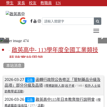
學生
家長
校友
教職員
EN
sear
Tog
啟英高中- 113學年度全國工業類技
藝競賽桃園第一
本站消息
啟英高中-113學年全國學生家事類技
藝競賽榮獲1支金手獎3支優勝
文章列表
2026-03-27
函轉行政院公告修正「管制藥品分級及
公告
品項」部分分級及品項
(
/ 149 /
[學務創新人員]呂子睿
校外人士協
亞洲金牌在啟英！-機器人競賽亞洲
)
助教學或活動
第一
2026-03-26
啟英高中115年日本教育旅行說明會
(
[學
公告
餐飲管理科桃園第一、資料處理科
/ 277 /
)
務處職員]吳依恬
活動