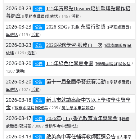
2026-03-23
北台灣私校第一
115年青聚點Dreamer培訓暨蹲點實作招
公告
募簡章
(
/ 146 /
)
[學務處職員]吳依恬
活動
啟英高中-汽車科榮耀桃園
2026-03-23
2026 SDGs Talk 永續行動獎
(
[學務處職員]
公告
/ 119 /
)
啟英高中-時尚科桃園第一
吳依恬
活動
2026-03-23
2026服務學習-服務再一次
(
[學務處職員]吳
公告
/ 126 /
)
依恬
活動
2026-03-20
115年綠色化學夏令營
(
/
[學務處職員]吳依恬
公告
130 /
)
活動
2026-03-20
第十一屆全國學藝競賽活動
(
[學務處職員]
公告
/ 107 /
)
吳依恬
活動
2026-03-18
新北市就讀高級中等以上學校學生獎學
公告
金
(
/ 235 /
)
[教務處職員]郭淑華
獎助學金申請辦法
2026-03-17
2026年(115) 香光教育青年獎學金
(
[教務
公告
/ 308 /
)
處職員]郭淑華
獎助學金申請辦法
2026-03-13
啟英高中專任輔導教師甄選公告
(
[人事室
公告