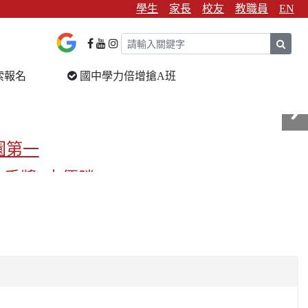
學生
家長
校友
教職員
EN
sear
索報名
國中學力倍增搶A班
園第一
金手獎3支優勝
校第一