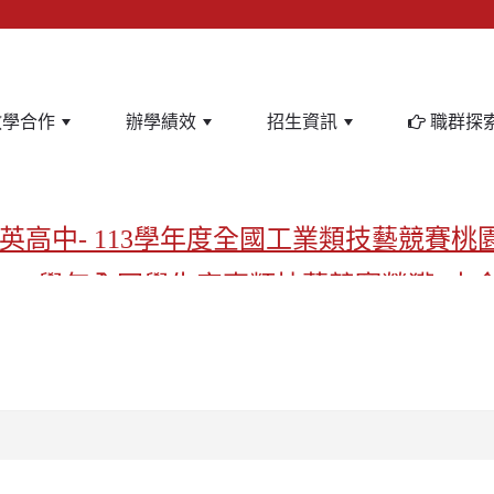
教學合作
辦學績效
招生資訊
職群探
英高中- 113學年度全國工業類技藝競賽桃
-113學年全國學生家事類技藝競賽榮獲1支
亞洲金牌在啟英！-機器人競賽亞洲第一
飲管理科桃園第一、資料處理科北台灣私
啟英高中-汽車科榮耀桃園
啟英高中-時尚科桃園第一