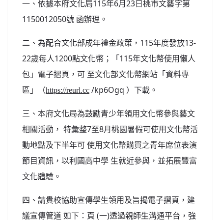
一、依據本府文化局115年6月23日桃市文藝字第
北台灣私校第一
1150012050號 函辦理。
啟英高中-汽車科榮耀桃園
二、為配合文化部成年禮金政策，115年度發放13-
啟英高中-時尚科桃園第一
22歲每人1200點文化幣；「115年文化幣使用懶人
包」電子摺頁，可 至文化部文化幣網站「資料專
區」（
/kp6Ogq ）下載。
https://reurl.cc
三、本府文化局為鼓勵青少年領用文化幣參與藝文
相關活動， 特彙整7至8月桃園暑假可使用文化幣活
動地點及下半年可 使用文化幣購買之青年席位表演
節目資訊，以利國高中學 生就近參與，並拓展豐富
文化體驗。
四、請貴校協助宣傳學生領用及旨揭電子摺頁，建
議宣傳管道 如下：頁 (一)透過親師生溝通平台，強