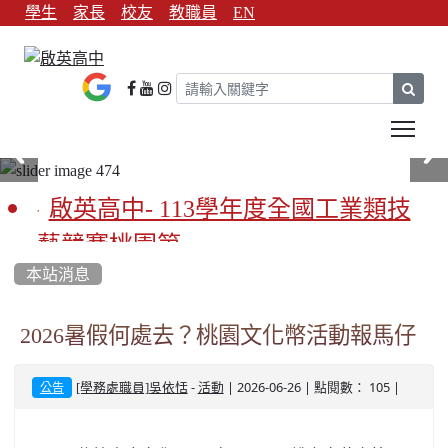
學生
家長
校友
教職員
EN
sear
Tog
啟英高中- 113學年度全國工業類技
藝競賽桃園第一
本站消息
啟英高中-113學年全國學生家事類技
藝競賽榮獲1支金手獎3支優勝
2026暑假何處去？桃園文化幣活動報馬仔
亞洲金牌在啟英！-機器人競賽亞洲
-
| 2026-06-26 | 點閱數： 105 |
[學務處職員]吳依恬
活動
公告
第一
餐飲管理科桃園第一、資料處理科