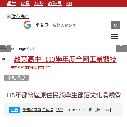
學生
家長
校友
教職員
EN
sear
Tog
啟英高中- 113學年度全國工業類技
藝競賽桃園第一
本站消息
啟英高中-113學年全國學生家事類技
藝競賽榮獲1支金手獎3支優勝
115年都會區原住民族學生部落文化體驗營
亞洲金牌在啟英！-機器人競賽亞洲
-
| 2026-05-29 | 點閱數： 88 |
[學務處職員]吳依恬
活動
公告
第一
餐飲管理科桃園第一、資料處理科