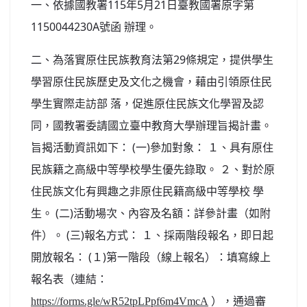
一、依據國教署115年5月21日臺教國署原字第
北台灣私校第一
1150044230A號函 辦理。
啟英高中-汽車科榮耀桃園
二、為落實原住民族教育法第29條規定，提供學生
啟英高中-時尚科桃園第一
學習原住民族歷史及文化之機會，藉由引領原住民
學生實際走訪部 落，促進原住民族文化學習及認
同，國教署委請國立臺中教育大學辦理旨揭計畫。
旨揭活動資訊如下： (一)參加對象： １、具有原住
民族籍之高級中等學校學生優先錄取。 ２、對於原
住民族文化有興趣之非原住民籍高級中等學校 學
生。 (二)活動場次、內容及名額：詳參計畫（如附
件）。 (三)報名方式： １、採兩階段報名，即日起
開放報名： (１)第一階段（線上報名）：填寫線上
報名表（連結：
），通過審
https://forms.gle/wR52tpLPpf6m4VmcA