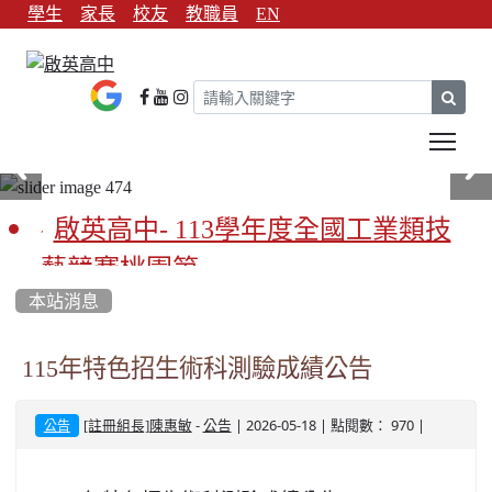
學生
家長
校友
教職員
EN
sear
Tog
啟英高中- 113學年度全國工業類技
藝競賽桃園第一
本站消息
啟英高中-113學年全國學生家事類技
藝競賽榮獲1支金手獎3支優勝
115年特色招生術科測驗成績公告
亞洲金牌在啟英！-機器人競賽亞洲
-
| 2026-05-18 | 點閱數： 970 |
[註冊組長]陳惠敏
公告
公告
第一
餐飲管理科桃園第一、資料處理科