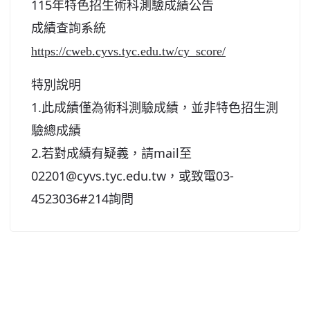
115年特色招生術科測驗成績公告
北台灣私校第一
成績查詢系統
啟英高中-汽車科榮耀桃園
https://cweb.cyvs.tyc.edu.tw/cy_score/
啟英高中-時尚科桃園第一
特別說明
1.此成績僅為術科測驗成績，並非特色招生測
驗總成績
2.若對成績有疑義，請mail至
02201@cyvs.tyc.edu.tw，或致電03-
4523036#214詢問