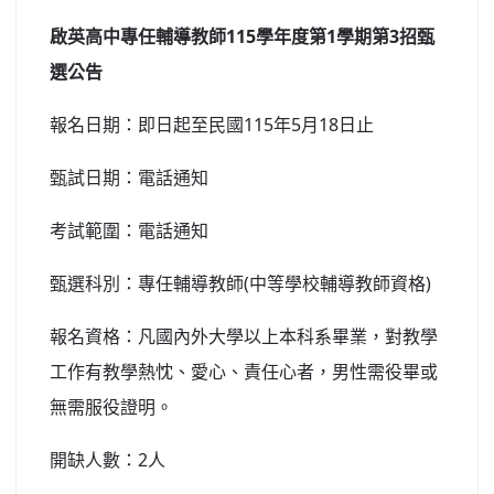
北台灣私校第一
啟英高中專任輔導教師115學年度第1學期第3招甄
選公告
啟英高中-汽車科榮耀桃園
報名日期：即日起至民國115年5月18日止
啟英高中-時尚科桃園第一
甄試日期：電話通知
考試範圍：電話通知
甄選科別：專任輔導教師(中等學校輔導教師資格)
報名資格：凡國內外大學以上本科系畢業，對教學
工作有教學熱忱、愛心、責任心者，男性需役畢或
無需服役證明。
開缺人數：2人