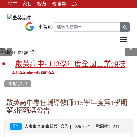
學生
家長
校友
教職員
EN
sear
Tog
啟英高中- 113學年度全國工業類技
藝競賽桃園第一
本站消息
啟英高中-113學年全國學生家事類技
藝競賽榮獲1支金手獎3支優勝
啟英高中專任輔導教師115學年度第1學期
第3招甄選公告
亞洲金牌在啟英！-機器人競賽亞洲
第一
-
| 2026-05-11 | 點閱數： 211 |
[人事室助理]李芃萱
公告
公告
餐飲管理科桃園第一、資料處理科