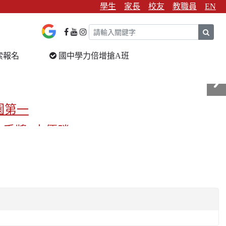
學生
家長
校友
教職員
EN
sear
索報名
國中學力倍增搶A班
園第一
金手獎3支優勝
校第一