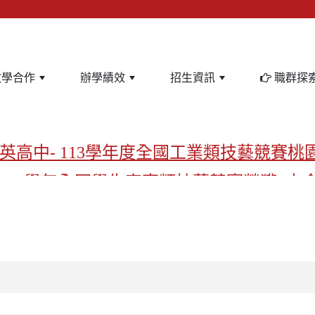
教學合作
辦學績效
招生資訊
職群探
英高中- 113學年度全國工業類技藝競賽桃
-113學年全國學生家事類技藝競賽榮獲1支
亞洲金牌在啟英！-機器人競賽亞洲第一
飲管理科桃園第一、資料處理科北台灣私
啟英高中-汽車科榮耀桃園
啟英高中-時尚科桃園第一