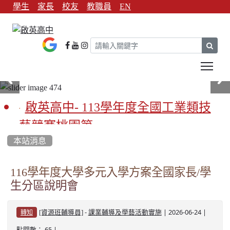
學生
家長
校友
教職員
EN
sear
Tog
啟英高中- 113學年度全國工業類技
藝競賽桃園第一
本站消息
啟英高中-113學年全國學生家事類技
藝競賽榮獲1支金手獎3支優勝
116學年度大學多元入學方案全國家長/學
生分區說明會
亞洲金牌在啟英！-機器人競賽亞洲
第一
-
| 2026-06-24 |
[資源班輔導員]
課業輔導及學藝活動實施
轉知
餐飲管理科桃園第一、資料處理科
點閱數： 65 |