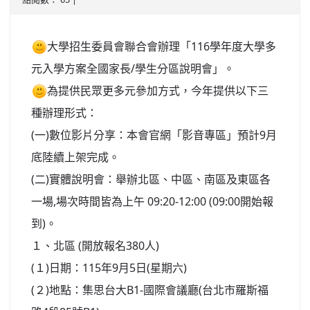
北台灣私校第一
大學招生委員會聯合會辦理「116學年度大學多
啟英高中-汽車科榮耀桃園
元入學方案全國家長/學生分區說明會」。
啟英高中-時尚科桃園第一
為提供民眾更多元參加方式，今年提供以下三
種辦理形式：
(一)數位影片分享：本會官網「影音專區」預計9月
底陸續上架完成。
(二)實體說明會：舉辦北區、中區、南區及東區各
一場,場次時間皆為上午 09:20-12:00 (09:00開始報
到)。
１、北區 (開放報名380人)
(１)日期：115年9月5日(星期六)
(２)地點：集思台大B1-國際會議廳(台北市羅斯福