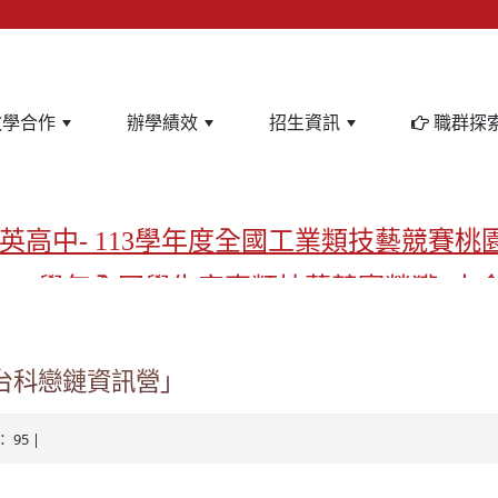
教學合作
辦學績效
招生資訊
職群探
英高中- 113學年度全國工業類技藝競賽桃
-113學年全國學生家事類技藝競賽榮獲1支
亞洲金牌在啟英！-機器人競賽亞洲第一
飲管理科桃園第一、資料處理科北台灣私
6台科戀鏈資訊營」
啟英高中-汽車科榮耀桃園
： 95 |
啟英高中-時尚科桃園第一