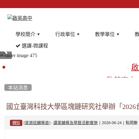
學校簡介
行政單位
教學單位
選課-微課程
:::
啟
啟英高中
本站消息
餐
國立臺灣科技大學區塊鏈研究社舉辦「202
-
| 2026-06-24 | 點閱數
[資源班輔導員]
課業輔導及學藝活動實施
轉知