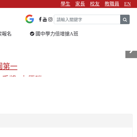
學生
家長
校友
教職員
EN
sear
索報名
國中學力倍增搶A班
園第一
金手獎3支優勝
校第一