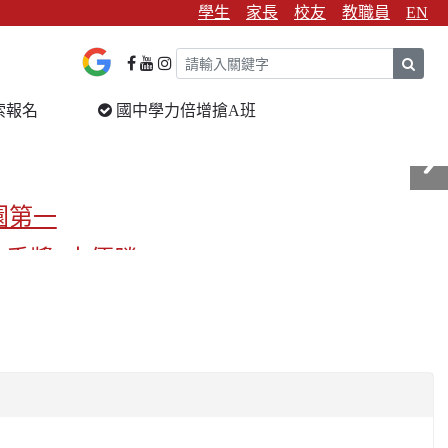
學生
家長
校友
教職員
EN
sear
索報名
國中學力倍增搶A班
園第一
金手獎3支優勝
校第一