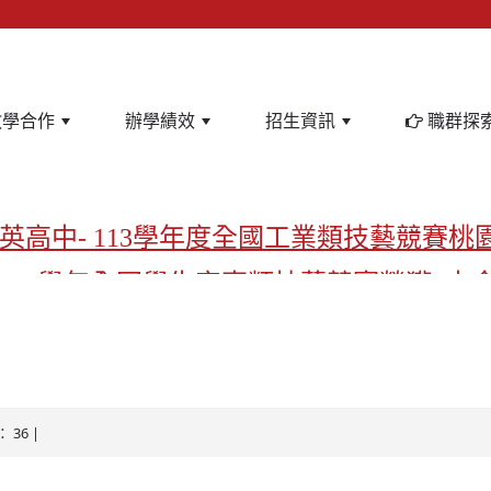
教學合作
辦學績效
招生資訊
職群探
英高中- 113學年度全國工業類技藝競賽桃
-113學年全國學生家事類技藝競賽榮獲1支
亞洲金牌在啟英！-機器人競賽亞洲第一
飲管理科桃園第一、資料處理科北台灣私
啟英高中-汽車科榮耀桃園
： 36 |
啟英高中-時尚科桃園第一