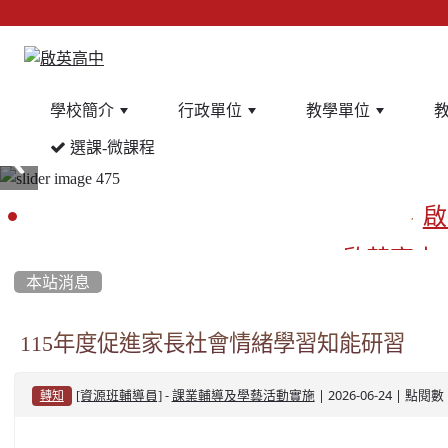
學校簡介
行政單位
教學單位
選課-微課程
:::
啟
啟英高中
本站消息
餐
115年度促進家長社會情緒學習知能研習
-
| 2026-06-24 | 點閱數
[資源班輔導員]
課業輔導及學藝活動實施
轉知