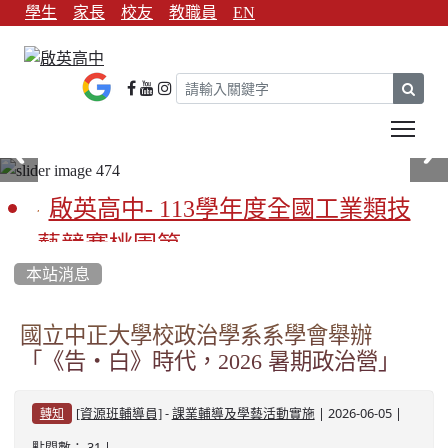
學生
家長
校友
教職員
EN
sear
Tog
啟英高中- 113學年度全國工業類技
藝競賽桃園第一
本站消息
啟英高中-113學年全國學生家事類技
藝競賽榮獲1支金手獎3支優勝
國立中正大學校政治學系系學會舉辦
「《告‧白》時代，2026 暑期政治營」
亞洲金牌在啟英！-機器人競賽亞洲
第一
-
| 2026-06-05 |
[資源班輔導員]
課業輔導及學藝活動實施
轉知
餐飲管理科桃園第一、資料處理科
點閱數： 31 |