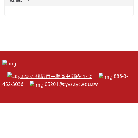
北台灣私校第一
啟英高中-汽車科榮耀桃園
啟英高中-時尚科桃園第一
886-3-
320675桃園市中壢區中園路447號
452-3036
05201@cyvs.tyc.edu.tw