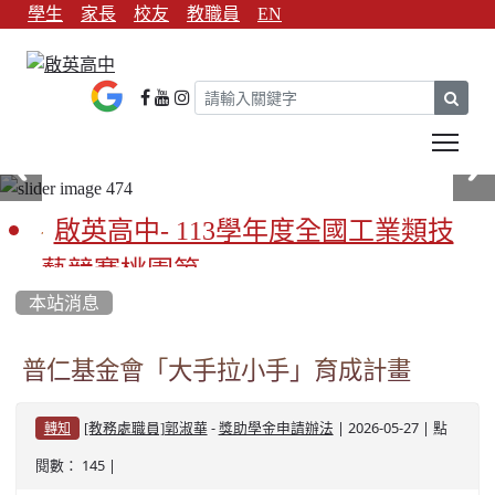
學生
家長
校友
教職員
EN
sear
Tog
啟英高中- 113學年度全國工業類技
藝競賽桃園第一
本站消息
啟英高中-113學年全國學生家事類技
藝競賽榮獲1支金手獎3支優勝
普仁基金會「大手拉小手」育成計畫
亞洲金牌在啟英！-機器人競賽亞洲
-
| 2026-05-27 | 點
[教務處職員]郭淑華
獎助學金申請辦法
轉知
第一
閱數： 145 |
餐飲管理科桃園第一、資料處理科