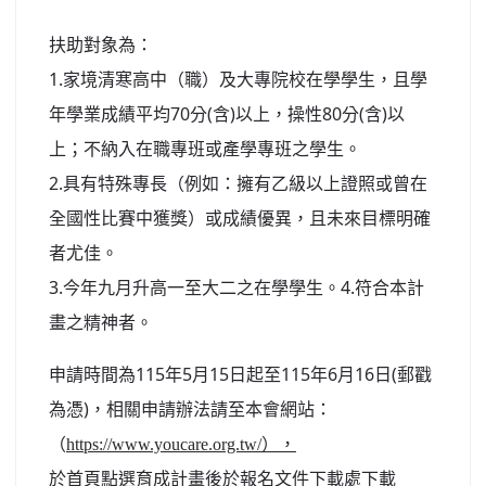
北台灣私校第一
扶助對象為：
啟英高中-汽車科榮耀桃園
1.家境清寒高中（職）及大專院校在學學生，且學
年學業成績平均70分(含)以上，操性80分(含)以
啟英高中-時尚科桃園第一
上；不納入在職專班或產學專班之學生。
2.具有特殊專長（例如：擁有乙級以上證照或曾在
全國性比賽中獲獎）或成績優異，且未來目標明確
者尤佳。
3.今年九月升高一至大二之在學學生。4.符合本計
畫之精神者。
申請時間為115年5月15日起至115年6月16日(郵戳
為憑)，相關申請辦法請至本會網站：
（
https://www.youcare.org.tw/），
於首頁點選育成計畫後於報名文件下載處下載