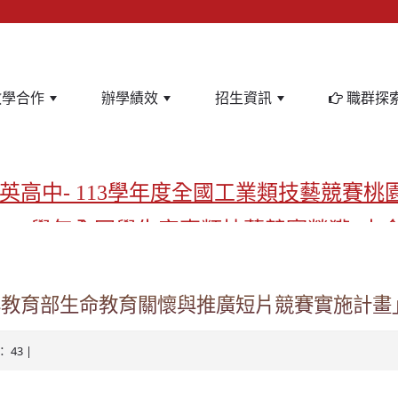
教學合作
辦學績效
招生資訊
職群探
英高中- 113學年度全國工業類技藝競賽桃
-113學年全國學生家事類技藝競賽榮獲1支
亞洲金牌在啟英！-機器人競賽亞洲第一
飲管理科桃園第一、資料處理科北台灣私
年教育部生命教育關懷與推廣短片競賽實施計畫
啟英高中-汽車科榮耀桃園
： 43 |
啟英高中-時尚科桃園第一