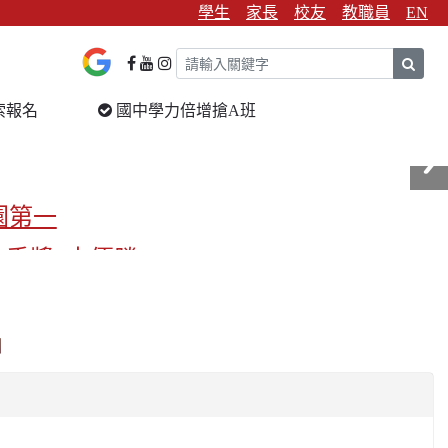
學生
家長
校友
教職員
EN
sear
索報名
國中學力倍增搶A班
園第一
金手獎3支優勝
校第一
」