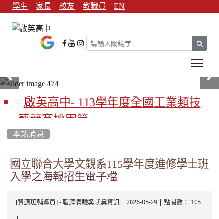
學生
家長
校友
教職員
EN
sear
Tog
啟英高中- 113學年度全國工業類技
藝競賽桃園第一
本站消息
啟英高中-113學年全國學生家事類技
藝競賽榮獲1支金手獎3支優勝
國立聯合大學文觀系115學年度進修學士班
入學之海報招生電子檔
亞洲金牌在啟英！-機器人競賽亞洲
第一
-
| 2026-05-29 | 點閱數： 105
[資源班輔導員]
職涯體驗與就業資訊
餐飲管理科桃園第一、資料處理科
|