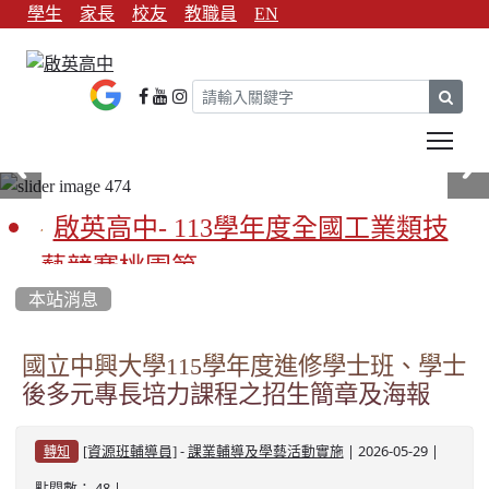
學生
家長
校友
教職員
EN
sear
Tog
啟英高中- 113學年度全國工業類技
藝競賽桃園第一
本站消息
啟英高中-113學年全國學生家事類技
藝競賽榮獲1支金手獎3支優勝
國立中興大學115學年度進修學士班、學士
後多元專長培力課程之招生簡章及海報
亞洲金牌在啟英！-機器人競賽亞洲
第一
-
| 2026-05-29 |
[資源班輔導員]
課業輔導及學藝活動實施
轉知
餐飲管理科桃園第一、資料處理科
點閱數： 48 |