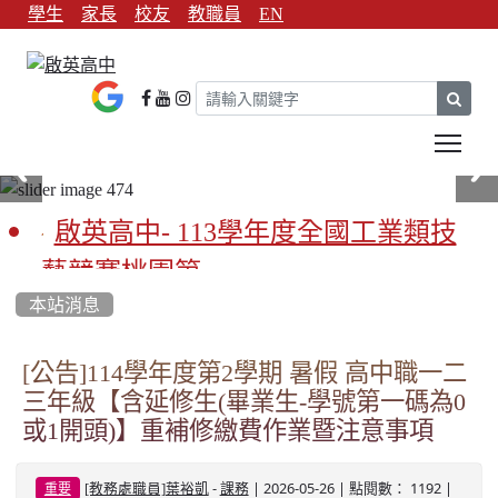
學生
家長
校友
教職員
EN
sear
Tog
啟英高中- 113學年度全國工業類技
藝競賽桃園第一
本站消息
啟英高中-113學年全國學生家事類技
藝競賽榮獲1支金手獎3支優勝
[公告]114學年度第2學期 暑假 高中職一二
三年級【含延修生(畢業生-學號第一碼為0
亞洲金牌在啟英！-機器人競賽亞洲
或1開頭)】重補修繳費作業暨注意事項
第一
-
| 2026-05-26 | 點閱數： 1192 |
餐飲管理科桃園第一、資料處理科
[教務處職員]葉裕凱
課務
重要