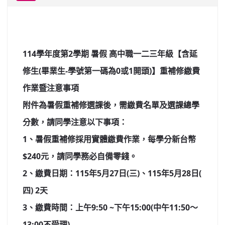
北台灣私校第一
啟英高中-汽車科榮耀桃園
114學年度第2學期 暑假 高中職一二三年級【含延
啟英高中-時尚科桃園第一
修生(畢業生-學號第一碼為0或1開頭)
】重補修繳費
作業暨注意事項
附件為暑假重補修選課後，需繳費名單及選課總學
分數，
請同學注意以下事項：
1、暑假重補修採用實體繳費作業，每學分新台幣
$240元，
請同
學務必自備零錢。
2、繳費日期：115年5月27日(三)、115年5月28日(
四) 2天
3、繳費時間：上午9:50 ~下午15:00(中午11:50～
13:00不受理)