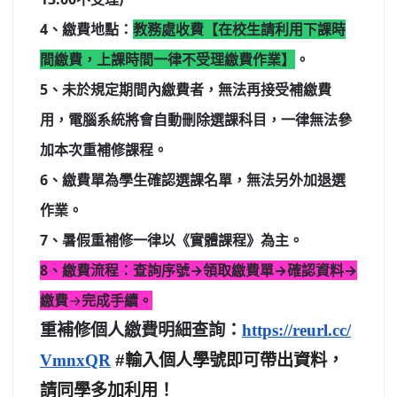
4、繳費地點：
教務處收費【在校生請利用下課時
間繳費，
上課時間
一律不受理繳費作業】
。
5、未於規定期間內繳費者，無法再接受補繳費
用，
電腦系統將會自
動刪除選課科目，一律無法參
加本次重補修課程。
6、繳費單為學生確認選課名單，無法另外加退選
作業。
7、暑假重補修一律以《實體課程》為主。
8、繳費流程：查詢序號→領取繳費單→確認資料→
繳費
→
完成
手續
。
重補修個人繳費明細查詢：
https://reurl.cc/
#輸入個人學號即可帶出資料，
VmnxQR
請同學多加利用！