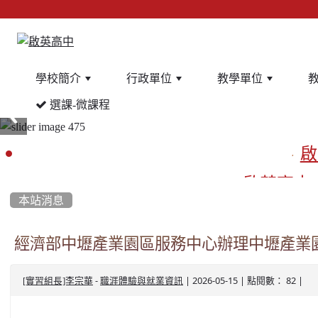
學校簡介
行政單位
教學單位
選課-微課程
:::
啟
啟英高中
本站消息
餐
經濟部中壢產業園區服務中心辦理中壢產業
-
| 2026-05-15 | 點閱數： 82 |
[實習組長]李宗華
職涯體驗與就業資訊