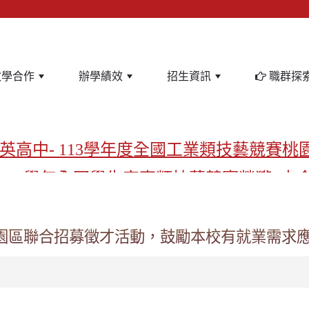
教學合作
辦學績效
招生資訊
職群探
英高中- 113學年度全國工業類技藝競賽桃
-113學年全國學生家事類技藝競賽榮獲1支
亞洲金牌在啟英！-機器人競賽亞洲第一
飲管理科桃園第一、資料處理科北台灣私
園區聯合招募徵才活動，鼓勵本校有就業需求
啟英高中-汽車科榮耀桃園
啟英高中-時尚科桃園第一