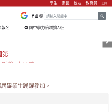
學生
家長
校友
教職員
EN
sear
索報名
國中學力倍增搶A班
園第一
金手獎3支優勝
校第一
應屆畢業生踴躍參加。