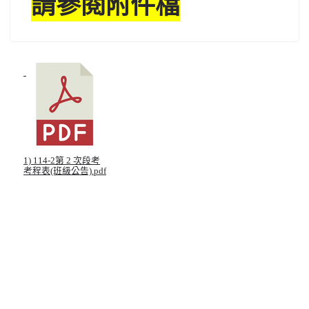
請參閱附件檔
北台灣私校第一
啟英高中-汽車科榮耀桃園
啟英高中-時尚科桃園第一
1) 114-2第 2 次段考
考程表(班級公告).pdf