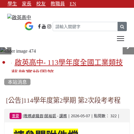
學生
家長
校友
教職員
EN
sear
Tog
啟英高中- 113學年度全國工業類技
藝競賽桃園第一
本站消息
啟英高中-113學年全國學生家事類技
藝競賽榮獲1支金手獎3支優勝
[公告]114學年度第2學期 第2次段考考程
亞洲金牌在啟英！-機器人競賽亞洲
-
| 2026-05-07 | 點閱數： 322 |
[教務處職員]葉裕凱
課務
重要
第一
餐飲管理科桃園第一、資料處理科