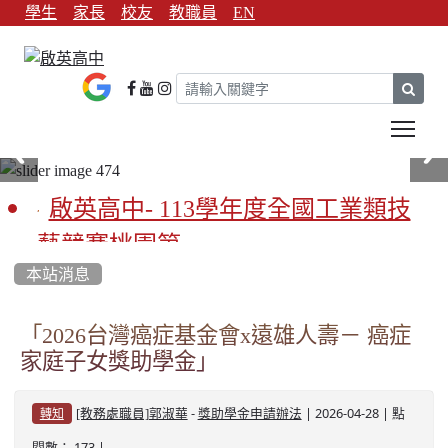
學生
家長
校友
教職員
EN
sear
Tog
啟英高中- 113學年度全國工業類技
藝競賽桃園第一
本站消息
啟英高中-113學年全國學生家事類技
藝競賽榮獲1支金手獎3支優勝
「2026台灣癌症基金會x遠雄人壽－ 癌症
家庭子女獎助學金」
亞洲金牌在啟英！-機器人競賽亞洲
第一
-
| 2026-04-28 | 點
[教務處職員]郭淑華
獎助學金申請辦法
轉知
餐飲管理科桃園第一、資料處理科
閱數： 173 |