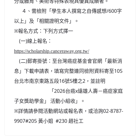
分或體育、美術等特殊表現具優異成績者。
４、需檢附「學生本人撰寫之自傳感想/600字
以上」及「相關證明文件」。
※報名方式：下列方式擇一
(一)線上報名：
https://scholarship.canceraway.org.tw/
(二)郵寄掛號：至台灣癌症基金會官網「最新消
息」下載申請表，填寫完整連同檢附資料寄至105
台北市南京東路五段16號5樓之2，並註明
「2026台癌x遠雄人壽－癌症家庭
子女獎助學金」 活動小組收」。
※詳情請參閱活動網站或報名表，或洽詢02-8787-
9907#205 黃小姐 #230 趙社工