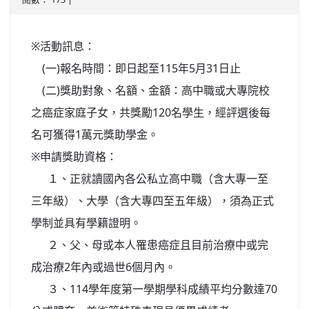
北台灣私校第一
※活動訊息：
啟英高中-汽車科榮耀桃園
(一)報名時間：即日起至115年5月31日止
啟英高中-時尚科桃園第一
(二)獎助對象、名額、金額：高中職或大專院校
之癌症家庭子女，共獎勵120名學生，經評選後每
名可獲得1萬元獎助學金。
※申請獎助資格：
１、正就讀國內各公私立高中職（含大專一至
三年級）、大學（含大專四至五年級），須為正式
學制並具有學籍證明。
２、父、母或本人罹患癌症且目前治療中或完
成治療2年內或過世6個月內。
３、114學年度第一學期學科成績平均分數達70