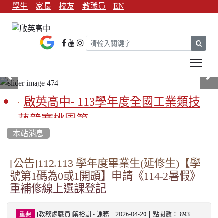
學生
家長
校友
教職員
EN
sear
Tog
啟英高中- 113學年度全國工業類技
藝競賽桃園第一
本站消息
啟英高中-113學年全國學生家事類技
藝競賽榮獲1支金手獎3支優勝
[公告]112.113 學年度畢業生(延修生)【學
號第1碼為0或1開頭】申請《114-2暑假》
亞洲金牌在啟英！-機器人競賽亞洲
重補修線上選課登記
第一
-
| 2026-04-20 | 點閱數： 893 |
餐飲管理科桃園第一、資料處理科
[教務處職員]葉裕凱
課務
重要