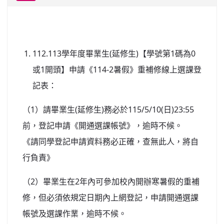
北台灣私校第一
啟英高中-汽車科榮耀桃園
112.113學年度畢業生(延修生)【學號第1碼為0
啟英高中-時尚科桃園第一
或1開頭】申請《114-2暑假》重補修線上選課登
記表：
（1）請畢業生(延修生)務必於115/5/10(日)23:55
前，登記申請《開通選課帳號》，逾時不候。
《請同學登記申請資料務必正確，查無此人，將自
行負責》
（2）畢業生在2年內可參加校內開辦寒暑假的重補
修，但必須依規定日期內上網登記，申請開通選課
帳號及選課作業，逾時不候。