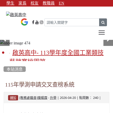
學生
家長
校友
教職員
EN
sear
Tog
啟英高中- 113學年度全國工業類技
藝競賽桃園第一
本站消息
啟英高中-113學年全國學生家事類技
藝競賽榮獲1支金手獎3支優勝
115年學測申請交叉查榜系統
亞洲金牌在啟英！-機器人競賽亞洲
-
| 2026-04-20 | 點閱數： 240 |
[教務處職員]陳暘霖
升學
轉知
第一
餐飲管理科桃園第一、資料處理科