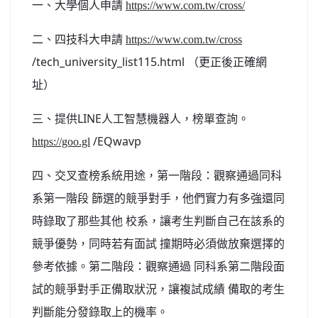
一、大學個人申請
https://www.com.tw/cross/
北台灣私校第一
二、四技科大申請
https://www.com.tw/cross
啟英高中-汽車科榮耀桃園
/tech_university_list115.html （更正後正確網
啟英高中-時尚科桃園第一
址）
三、提供LINE人工智慧機器人，榜單查詢。
/EQwavp
https://goo.gl
四、交叉查榜系統用途，第一階段：觀察通過同科
系第一階段 篩選的競爭對手，他們實力有多強還同
時錄取了那些其他 校系，讓考生判斷自己在該系的
競爭優勢，同時若有面試 撞期時必須做放棄選擇的
參考依據。第二階段：觀察通過 同科系第二階段面
試的競爭對手正備取狀況，讓複試成績 備取的考生
判斷能分發錄取上的機率。