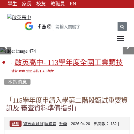
學生
家長
校友
教職員
EN
sear
Tog
啟英高中- 113學年度全國工業類技
藝競賽桃園第一
本站消息
啟英高中-113學年全國學生家事類技
藝競賽榮獲1支金手獎3支優勝
「115學年度申請入學第二階段甄試重要資
訊及 審查資料準備指引」
亞洲金牌在啟英！-機器人競賽亞洲
第一
-
| 2026-04-20 | 點閱數： 182 |
[教務處職員]陳暘霖
升學
轉知
餐飲管理科桃園第一、資料處理科