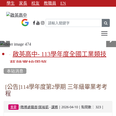
學生
家長
校友
教職員
EN
sear
Tog
啟英高中- 113學年度全國工業類技
藝競賽桃園第一
本站消息
啟英高中-113學年全國學生家事類技
藝競賽榮獲1支金手獎3支優勝
[公告]114學年度第2學期 三年級畢業考考
程
亞洲金牌在啟英！-機器人競賽亞洲
第一
-
| 2026-04-10 | 點閱數： 323 |
[教務處職員]葉裕凱
課務
重要
餐飲管理科桃園第一、資料處理科