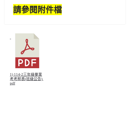
請參閱附件檔
北台灣私校第一
啟英高中-汽車科榮耀桃園
啟英高中-時尚科桃園第一
1) 114-2三年級畢業
考考程表(班級公告).
pdf