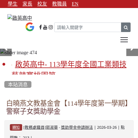
學生
家長
校友
教職員
EN
sear
Tog
啟英高中- 113學年度全國工業類技
藝競賽桃園第一
本站消息
啟英高中-113學年全國學生家事類技
藝競賽榮獲1支金手獎3支優勝
白曉燕文教基金會【114學年度第一學期】
警察子女獎助學金
亞洲金牌在啟英！-機器人競賽亞洲
第一
-
| 2026-03-26 | 點
[教務處職員]郭淑華
獎助學金申請辦法
轉知
餐飲管理科桃園第一、資料處理科
閱數： 213 |