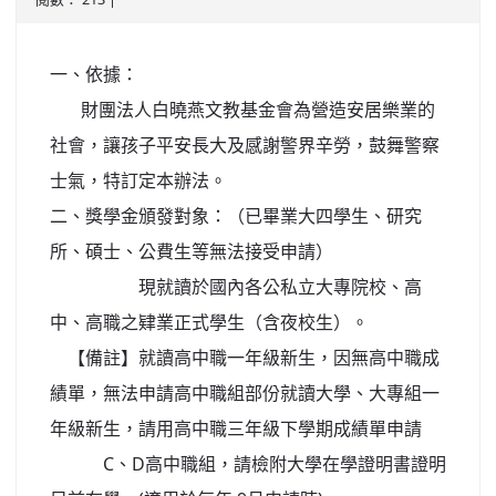
北台灣私校第一
一、依據：
啟英高中-汽車科榮耀桃園
財團法人白曉燕文教基金會為營造安居樂業的
啟英高中-時尚科桃園第一
社會，讓孩子平安長大及感謝警界辛勞，鼓舞警察
士氣，特訂定本辦法。
二、獎學金頒發對象：（已畢業大四學生、研究
所、碩士、公費生等無法接受申請）
現就讀於國內各公私立大專院校、高
中、高職之肄業正式學生（含夜校生）。
【備註】就讀高中職一年級新生，因無高中職成
績單，無法申請高中職組部份就讀大學、大專組一
年級新生，請用高中職三年級下學期成績單申請
C、D高中職組，請檢附大學在學證明書證明