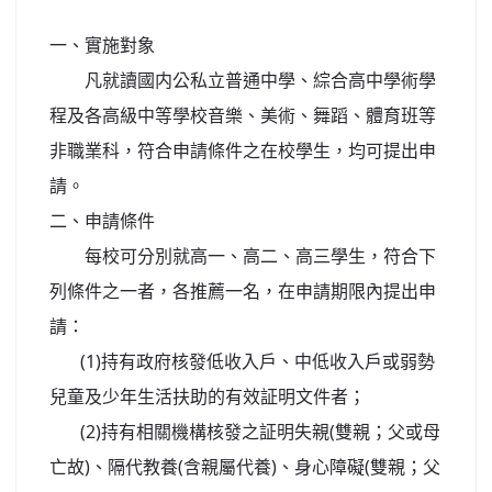
北台灣私校第一
一、實施對象
啟英高中-汽車科榮耀桃園
凡就讀國内公私立普通中學、綜合高中學術學
程及各高級中等學校音樂、美術、舞蹈、體育班等
啟英高中-時尚科桃園第一
非職業科，符合申請條件之在校學生，均可提出申
請。
二、申請條件
每校可分別就高一、高二、高三學生，符合下
列條件之一者，各推薦一名，在申請期限內提出申
請：
(1)持有政府核發低收入戶、中低收入戶或弱勢
兒童及少年生活扶助的有效証明文件者；
(2)持有相關機構核發之証明失親(雙親；父或母
亡故)、隔代教養(含親屬代養)、身心障礙(雙親；父