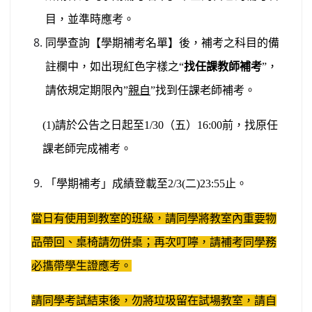
目，並準時應考。
同學查詢【學期補考名單】後，補考之科目的備
註欄中，如出現紅色字樣之“
找任課教師補考
”，
請依規定期限內”
親自
”找到任課老師補考。
(1)請於公告之日起至1/30（五）16:00前，找原任
課老師完成補考。
「學期補考」成績登載至2/3(二)23:55止。
當日有使用到教室的班級，請同學將教室內重要物
品帶回、桌椅請勿併桌；再次叮嚀，請補考同學務
必㩦帶學生證應考。
請同學考試結束後，勿將垃圾留在試場教室，請自