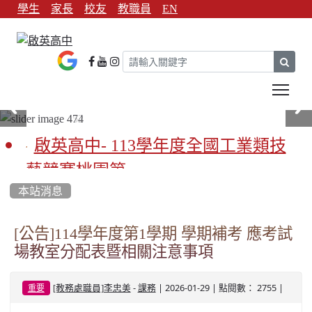
學生
家長
校友
教職員
EN
sear
Tog
啟英高中- 113學年度全國工業類技
藝競賽桃園第一
本站消息
啟英高中-113學年全國學生家事類技
藝競賽榮獲1支金手獎3支優勝
[公告]114學年度第1學期 學期補考 應考試
場教室分配表暨相關注意事項
亞洲金牌在啟英！-機器人競賽亞洲
第一
-
| 2026-01-29 | 點閱數： 2755 |
[教務處職員]李忠美
課務
重要
餐飲管理科桃園第一、資料處理科