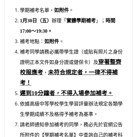
北台灣私校第一
學期補考名單，
如附件
。
1
月30日（五）
辦理「
實體學期補考
」；
時間
啟英高中-汽車科榮耀桃園
17:00～19:30。
啟英高中-時尚科桃園第一
補考地點：
如附件
。
補考同學請務必攜帶學生證（或貼有照片之身份
穿著整齊
證明正本文件如身分證或健保卡）及
校服應考
未符合規定者，一律不得補
，
考！
遲到10分鐘者，不得入場參加補考。
依據高級中等學校學生學習評量辦法規定各類學
link
生學期成績不及格得予補考為基準。
to
請老師通知參加補考的同學，務必先於官網公告
https://www.c
所附件的【學期補考名單】中查詢自己的補考科