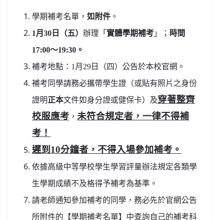
北台灣私校第一
學期補考名單，
如附件
。
1
月30日（五）
辦理「
實體學期補考
」；
時間
啟英高中-汽車科榮耀桃園
17:00～19:30。
啟英高中-時尚科桃園第一
補考地點：1月29日（四）公告於本校官網。
補考同學請務必攜帶學生證（或貼有照片之身份
穿著整齊
證明
正本
文件如身分證或健保卡）及
校服應考
未符合規定者，一律不得補
，
考！
遲到10分鐘者，不得入場參加補考。
依據高級中等學校學生學習評量辦法規定各類學
生學期成績不及格得予補考為基準。
請老師通知參加補考的同學，務必先於官網公告
所附件的【學期補考名單】中查詢自己的補考科