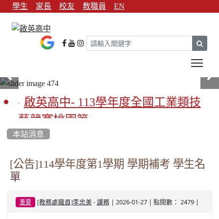
學生
家長
校友
教職員
EN
sear
Tog
啟英高中- 113學年度全國工業類技
藝競賽桃園第一
本站消息
啟英高中-113學年全國學生家事類技
藝競賽榮獲1支金手獎3支優勝
[公告]114學年度第1學期 學期補考 學生名
單
亞洲金牌在啟英！-機器人競賽亞洲
第一
-
| 2026-01-27 | 點閱數： 2479 |
[教務處職員]李忠美
課務
重要
餐飲管理科桃園第一、資料處理科